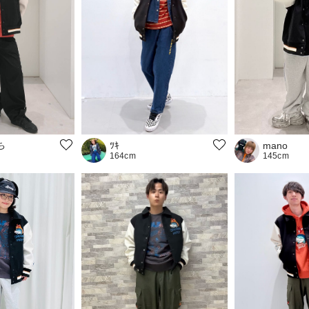
ち
mano
ﾂｷ
145cm
164cm