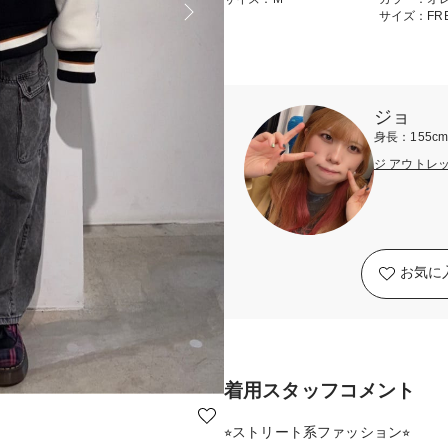
サイズ：FR
ジョ
身長：155c
ジ アウトレ
お気に
着用スタッフコメント
⭐︎ストリート系ファッション⭐︎