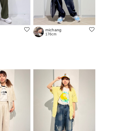
michang
176cm