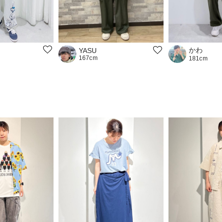
かわ
YASU
167cm
181cm