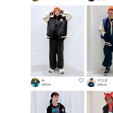
マスダ
ﾂｷ
164cm
165cm