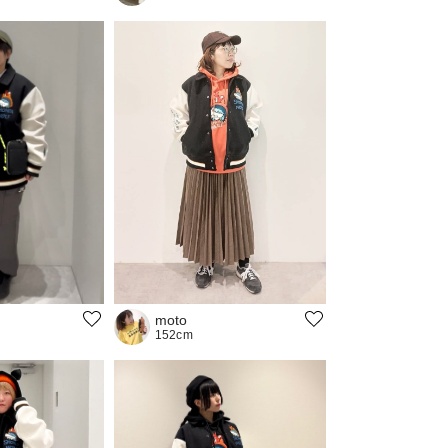
moto
152cm