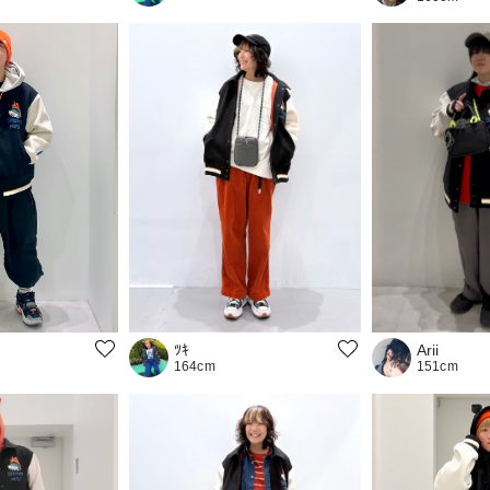
ﾂｷ
Arii
164cm
151cm