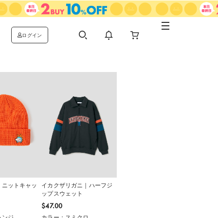
ログイン
｜ニットキャッ
イカクザリガニ｜ハーフジ
ップスウェット
$‌47.00
レンジ
カラー：スミクロ