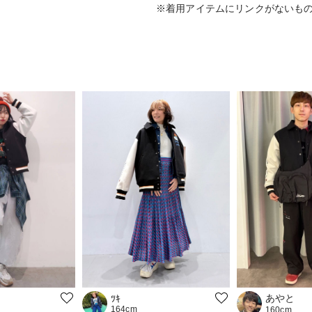
※着用アイテムにリンクがないも
あやと
ﾂｷ
164cm
160cm