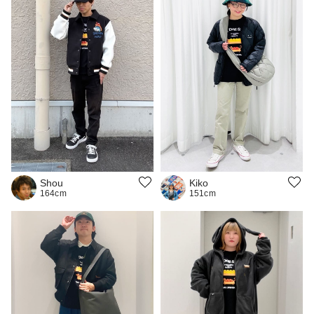
Kiko
Shou
151cm
164cm