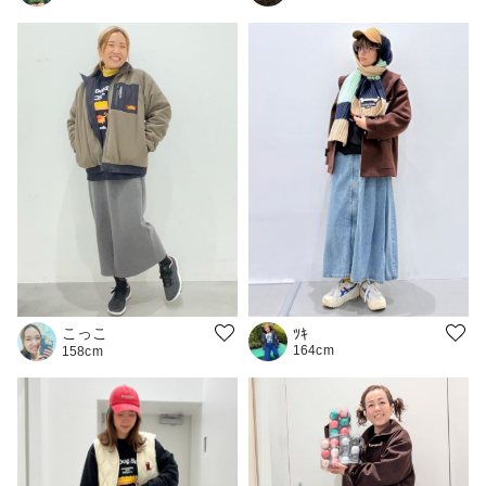
こっこ
ﾂｷ
164cm
158cm