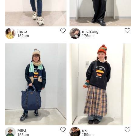
michang
moto
176cm
152cm
uki
MIKI
159cm
153cm