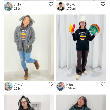
かわ
せいや
181cm
175cm
こっこ
Kiko
151cm
158cm