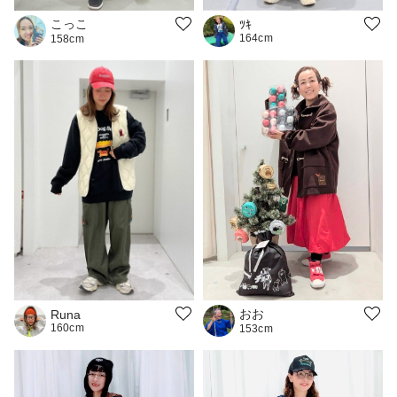
こっこ
ﾂｷ
164cm
158cm
おお
Runa
160cm
153cm