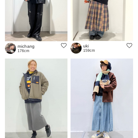
uki
michang
159cm
176cm