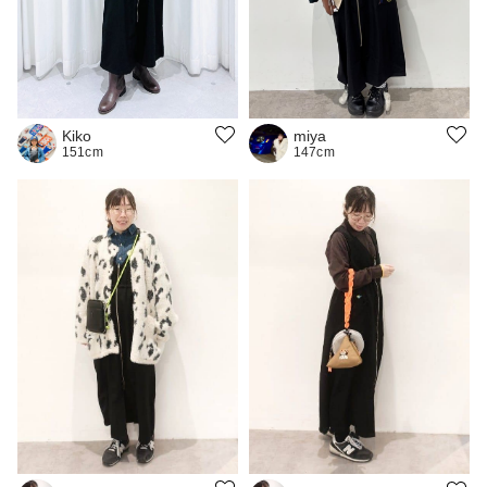
Kiko
miya
151cm
147cm