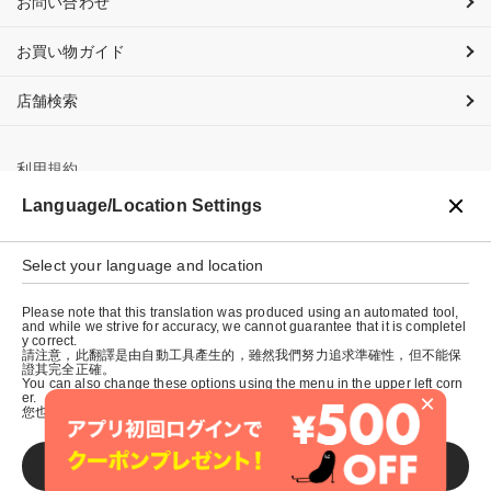
お問い合わせ
お買い物ガイド
店舗検索
利用規約
Language/Location Settings
プライバシーポリシー
特定商取引法に基づく表示
Select your language and location
会社概要
Please note that this translation was produced using an automated tool,
and while we strive for accuracy, we cannot guarantee that it is completel
y correct.
請注意，此翻譯是由自動工具產生的，雖然我們努力追求準確性，但不能保
證其完全正確。
You can also change these options using the menu in the upper left corn
×
er.
您也可以使用左上角的選單來更改這些選項。
SAVE
© graniph inc.