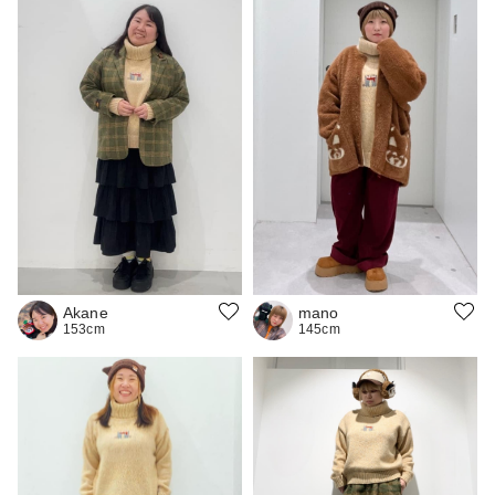
mano
Akane
145cm
153cm