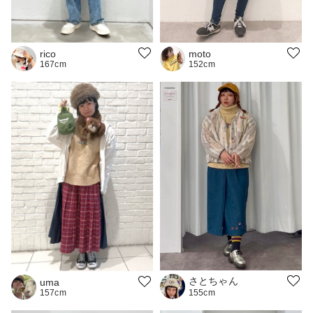
moto
rico
152cm
167cm
さとちゃん
uma
157cm
155cm