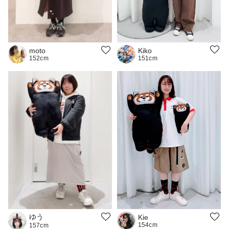
Kiko
moto
151cm
152cm
ゆう
Kie
154cm
157cm