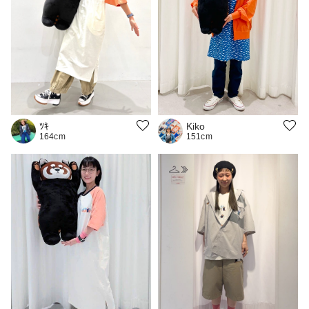
Kiko
ﾂｷ
151cm
164cm