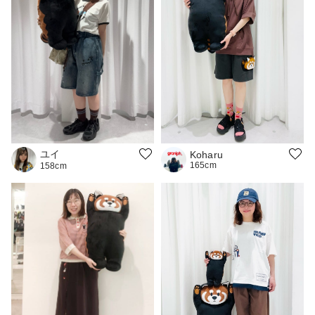
ユイ
Koharu
165cm
158cm