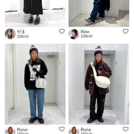
やま
Rinn
159cm
156cm
Runa
Runa
160cm
160cm