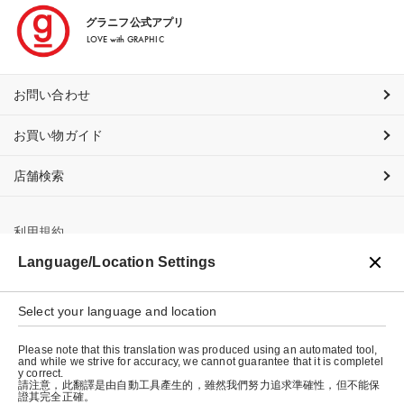
グラニフ公式アプリ
LOVE with GRAPHIC
お問い合わせ
お買い物ガイド
店舗検索
利用規約
Language/Location Settings
プライバシーポリシー
特定商取引法に基づく表示
Select your language and location
会社概要
Please note that this translation was produced using an automated tool,
and while we strive for accuracy, we cannot guarantee that it is completel
y correct.
請注意，此翻譯是由自動工具產生的，雖然我們努力追求準確性，但不能保
證其完全正確。