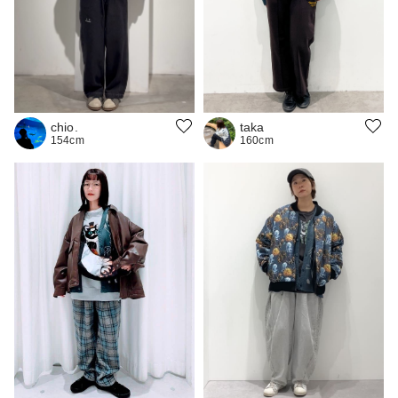
chio.
taka
154cm
160cm