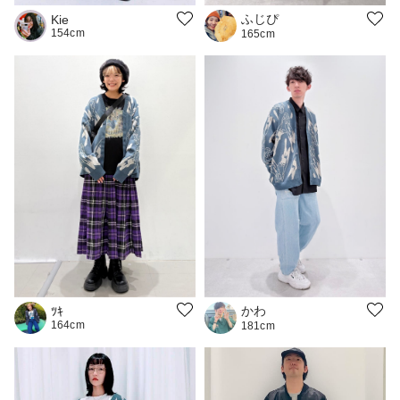
ふじぴ
Kie
154cm
165cm
かわ
ﾂｷ
164cm
181cm