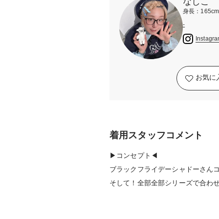
なしこ
身長：165c
-
Instagr
お気に
着用スタッフコメント
▶︎コンセプト◀︎
ブラックフライデーシャドーさん
そして！全部全部シリーズで合わ