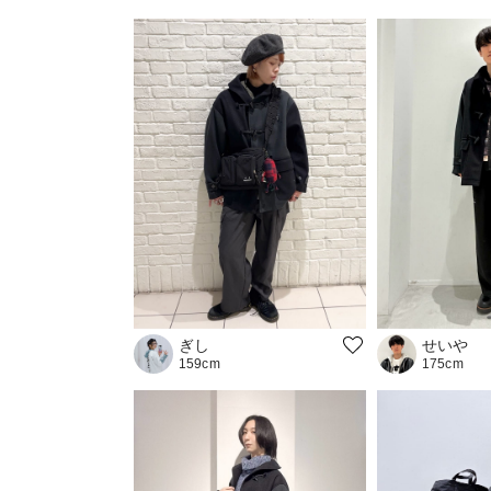
ぎし
せいや
159cm
175cm