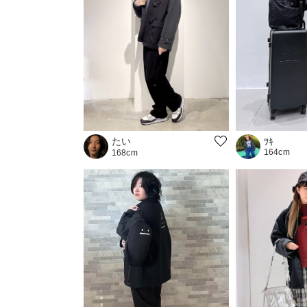
たい
ﾂｷ
164cm
168cm