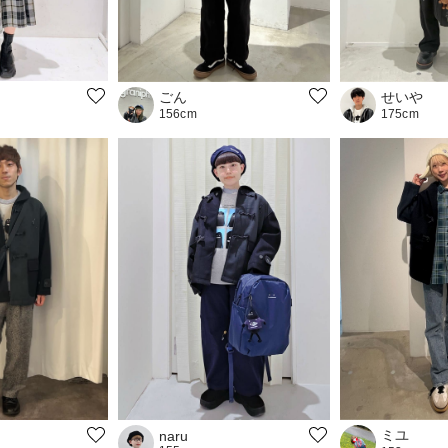
ごん
せいや
156cm
175cm
ミユ
naru