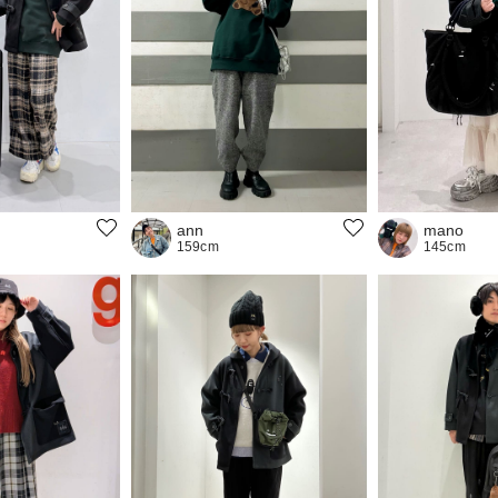
mano
ann
145cm
159cm