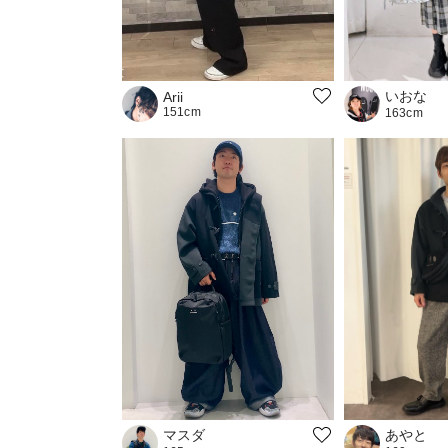
いおな
Arii
151cm
163cm
あやと
マスダ