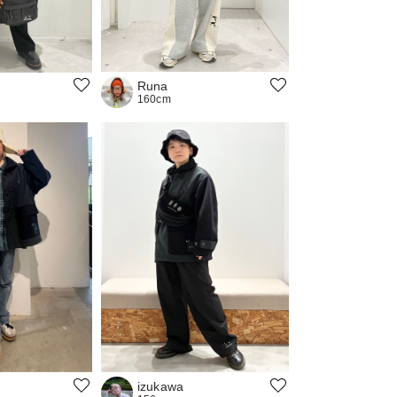
Runa
160cm
izukawa