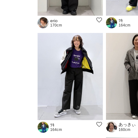
erio
ﾂｷ
170cm
164cm
あっきぃ
ﾂｷ
164cm
160cm