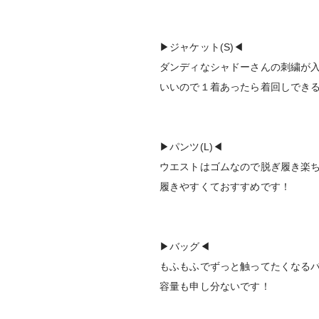
▶︎ジャケット(S)◀︎
ダンディなシャドーさんの刺繍が
いいので１着あったら着回しでき
▶︎パンツ(L)◀︎
ウエストはゴムなので脱ぎ履き楽
履きやすくておすすめです！
▶︎バッグ◀︎
もふもふでずっと触ってたくなる
容量も申し分ないです！