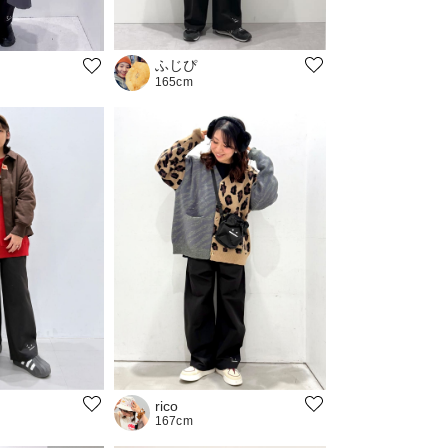
ふじぴ
165cm
rico
167cm