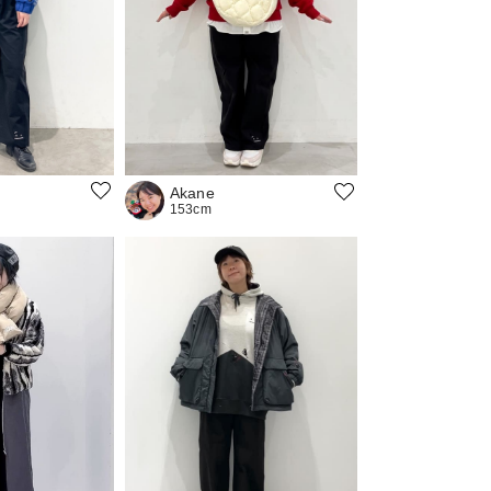
Akane
153cm