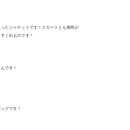
入ったジャケットです！スカートとも相性が
るすぐれものです！
ちんです！
バッグです！