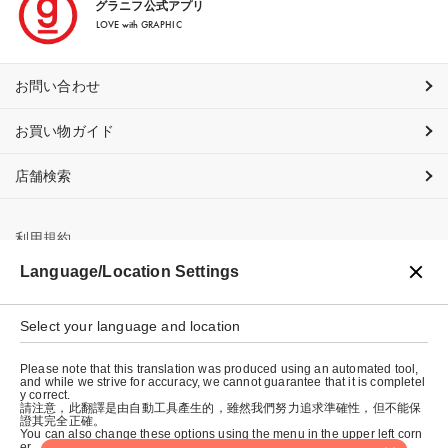
グラニフ公式アプリ
LOVE with GRAPHIC
お問い合わせ
お買い物ガイド
店舗検索
利用規約
Language/Location Settings
プライバシーポリシー
Select your language and location
特定商取引法に基づく表示
Please note that this translation was produced using an automated tool,
会社概要
and while we strive for accuracy, we cannot guarantee that it is completel
y correct.
請注意，此翻譯是由自動工具產生的，雖然我們努力追求準確性，但不能保
證其完全正確。
You can also change these options using the menu in the upper left corn
er.