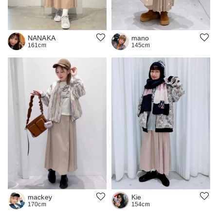
NANAKA
mano
161cm
145cm
Kie
mackey
154cm
170cm