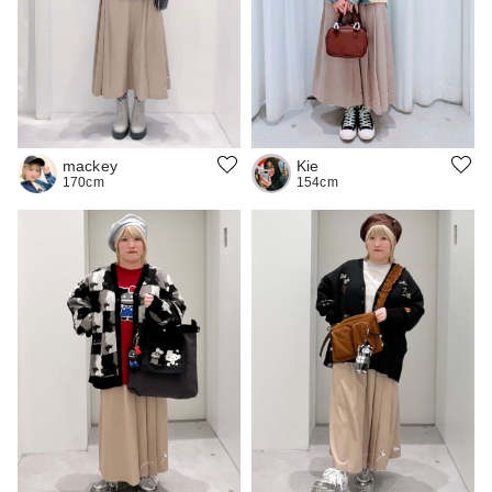
Kie
mackey
154cm
170cm