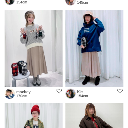
154cm
145cm
mackey
Kie
170cm
154cm