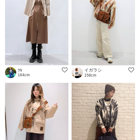
イガラシ
ﾂｷ
164cm
158cm