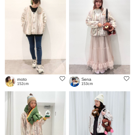
Sena
moto
153cm
152cm