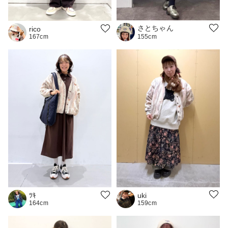
さとちゃん
rico
167cm
155cm
uki
ﾂｷ
159cm
164cm