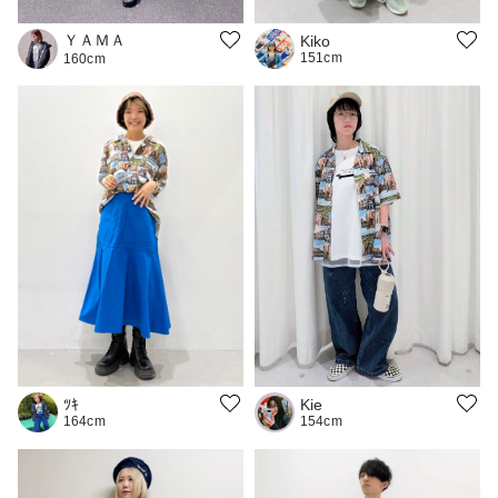
ＹＡＭＡ
Kiko
151cm
160cm
ﾂｷ
Kie
164cm
154cm