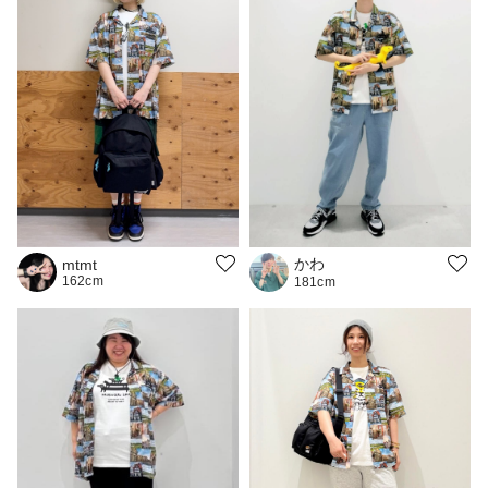
かわ
mtmt
162cm
181cm