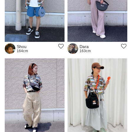
Shou
Dara
164cm
163cm