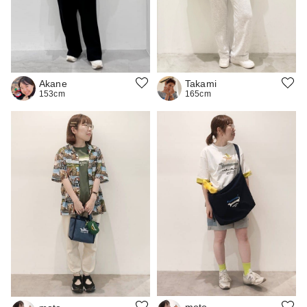
Takami
Akane
165cm
153cm