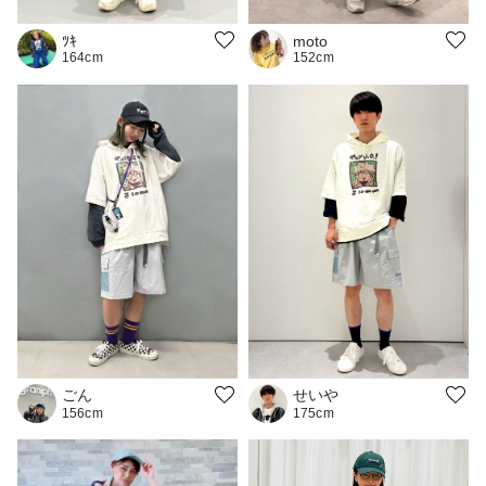
moto
ﾂｷ
152cm
164cm
ごん
せいや
156cm
175cm