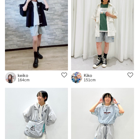
keiko
Kiko
164cm
151cm