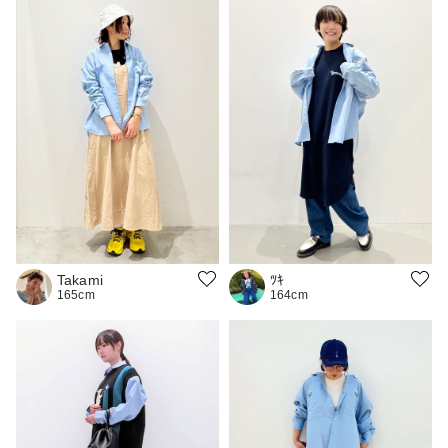
Takami
ﾂｷ
165cm
164cm