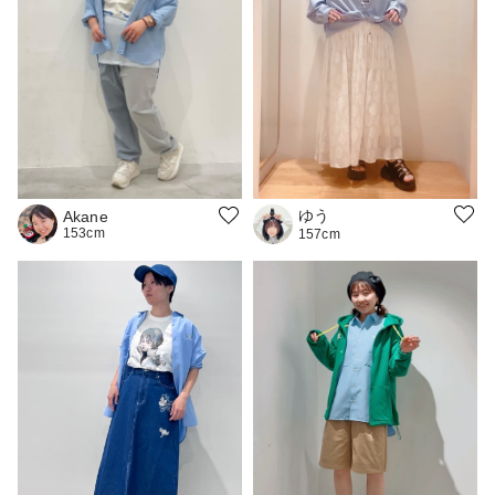
ゆう
Akane
153cm
157cm