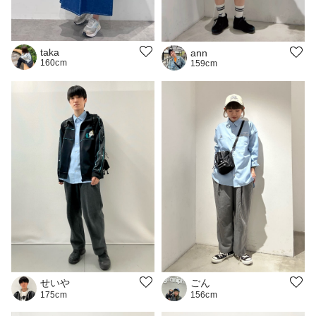
taka
ann
160cm
159cm
せいや
ごん
175cm
156cm