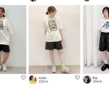
Kie
moto
154cm
152cm