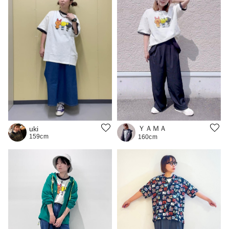
ＹＡＭＡ
uki
159cm
160cm