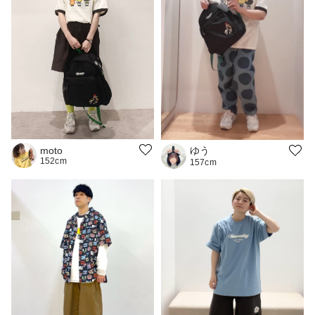
ゆう
moto
152cm
157cm