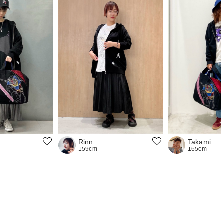
Rinn
Takami
159cm
165cm