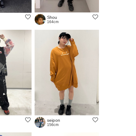
Shou
164cm
seipon
156cm