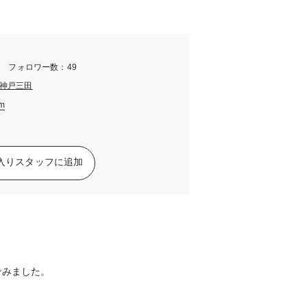
m フォロワー数：49
神戸三田
am
入りスタッフに追加
でみました。