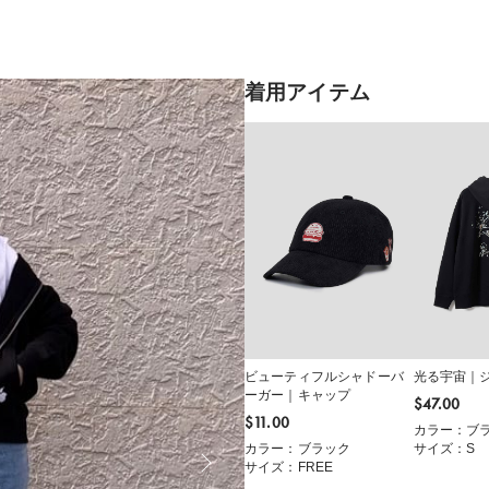
着用アイテム
ビューティフルシャドーバ
光る宇宙｜
ーガー｜キャップ
$‌47.00
$‌11.00
カラー：ブ
カラー：ブラック
サイズ：S
サイズ：FREE