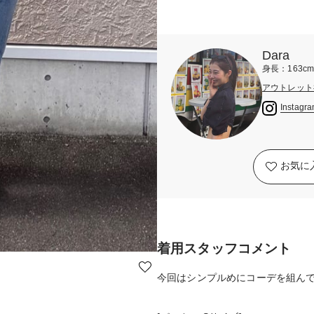
Dara
身長：163c
アウトレット
Instagr
お気に
着用スタッフコメント
今回はシンプルめにコーデを組ん