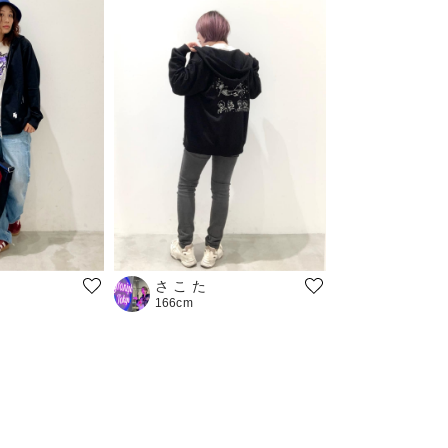
さ こ た
166cm