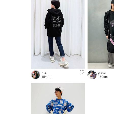
Kie
yumi
154cm
160cm