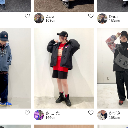
Dara
Dara
163cm
163cm
かずき
さ こ た
168cm
166cm