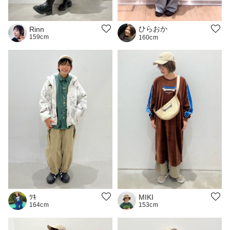
ひらおか
Rinn
159cm
160cm
ﾂｷ
MIKI
164cm
153cm