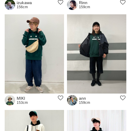
izukawa
Rinn
156cm
159cm
ann
MIKI
159cm
153cm