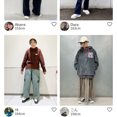
Akane
Dara
153cm
163cm
ごん
ﾂｷ
164cm
156cm