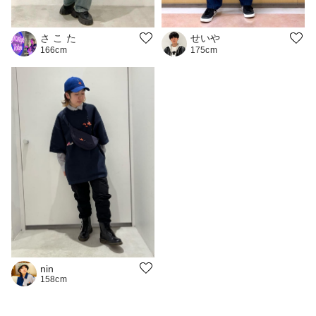
さ こ た
せいや
166cm
175cm
nin
158cm