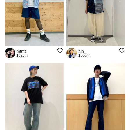
nin
mtmt
158cm
162cm