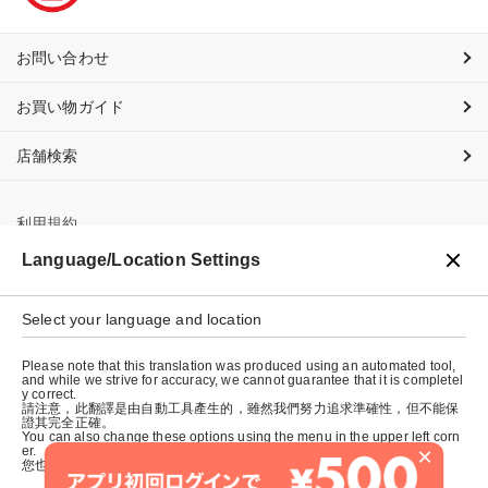
お問い合わせ
お買い物ガイド
店舗検索
利用規約
Language/Location Settings
プライバシーポリシー
特定商取引法に基づく表示
Select your language and location
会社概要
Please note that this translation was produced using an automated tool,
and while we strive for accuracy, we cannot guarantee that it is completel
y correct.
請注意，此翻譯是由自動工具產生的，雖然我們努力追求準確性，但不能保
證其完全正確。
You can also change these options using the menu in the upper left corn
×
er.
您也可以使用左上角的選單來更改這些選項。