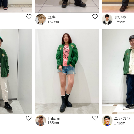
ユキ
せいや
157cm
175cm
ニシカワ
Takami
165cm
173cm