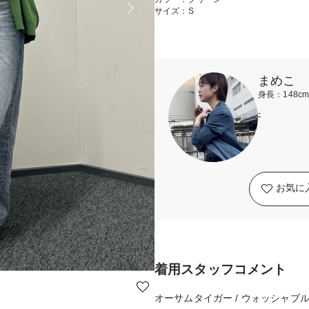
サイズ：S
まめこ
身長：148c
-
お気に
着用スタッフコメント
オーサムタイガー / ウォッシャブ