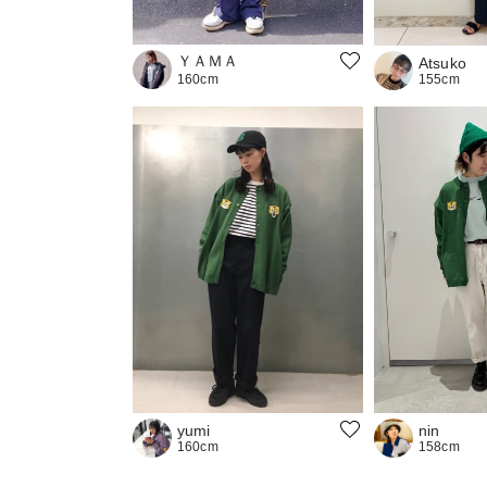
ＹＡＭＡ
Atsuko
155cm
160cm
yumi
nin
160cm
158cm