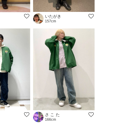
いたがき
157cm
さ こ た
166cm