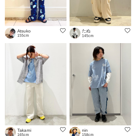
たぬ
Atsuko
155cm
145cm
Takami
nin
165cm
158cm