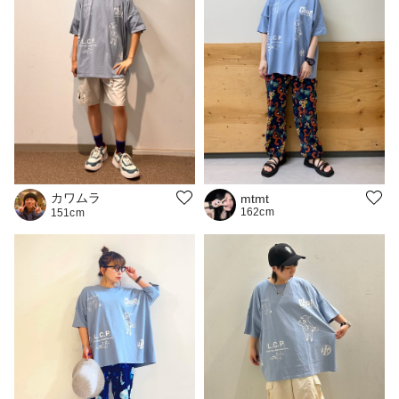
カワムラ
mtmt
162cm
151cm