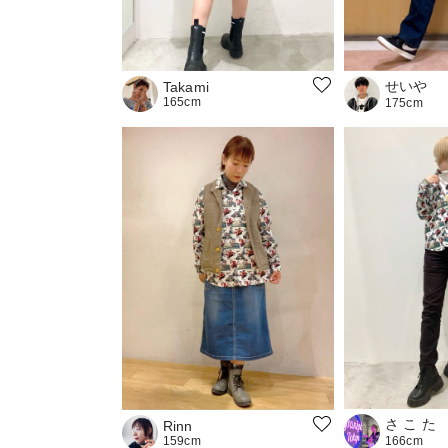
せいや
Takami
165cm
175cm
さ こ た
Rinn
159cm
166cm