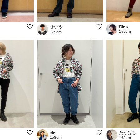
せいや
Rinn
159cm
175cm
たかはし
nin
158cm
168cm