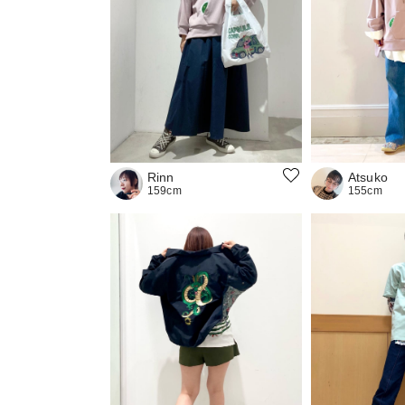
Rinn
Atsuko
159cm
155cm