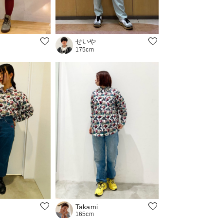
せいや
175cm
Takami
165cm