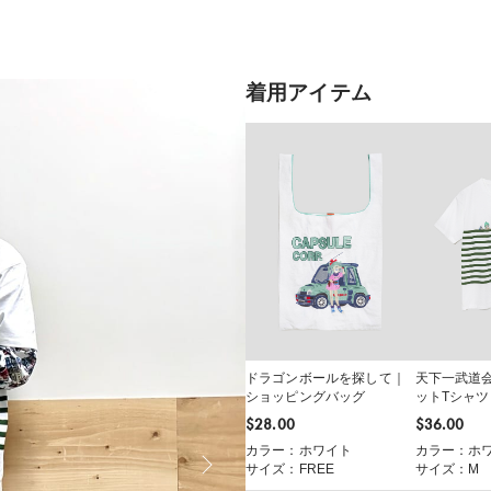
着用アイテム
ドラゴンボールを探して｜
天下一武道
ショッピングバッグ
ットTシャツ
$‌28.00
$‌36.00
カラー：ホワイト
カラー：ホ
サイズ：FREE
サイズ：M