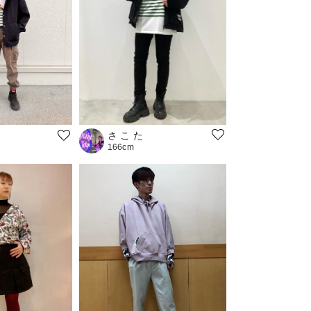
さ こ た
166cm