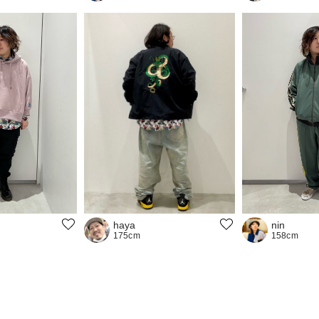
haya
nin
175cm
158cm