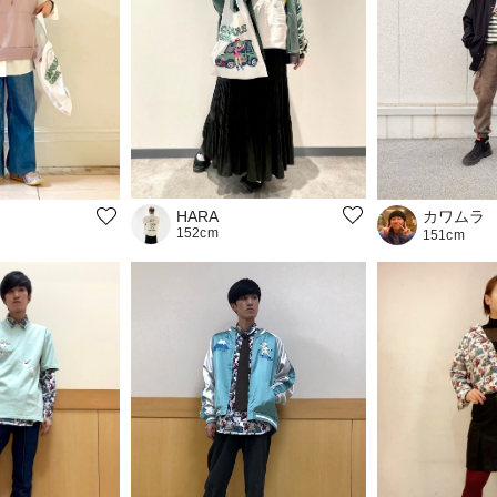
カワムラ
HARA
152cm
151cm