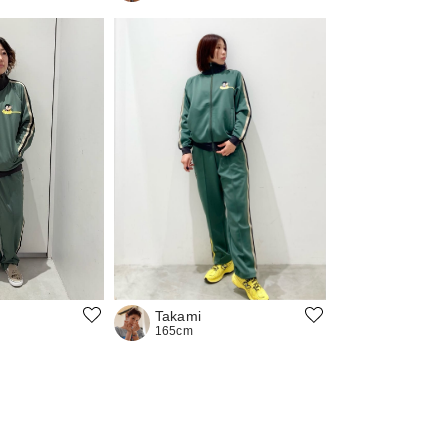
Takami
165cm