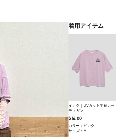
着用アイテム
イカク｜UVカット半袖カー
ディガン
$‌16.00
カラー：ピンク
サイズ：M