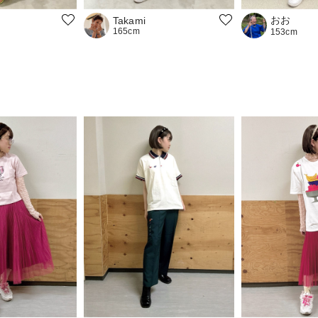
おお
Takami
165cm
153cm