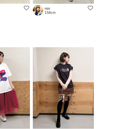
nin
158cm