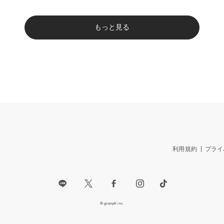
もっと見る
利用規約
プライ
© graniph inc.