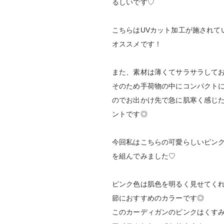
るしいです♡
こちらはUVカット加工が施されて
オススメです！
また、素材は薄くてサラサラして
そのため手荷物の中にコンパクト
のでお出かけ先で急に肌寒く感じ
ントです◎
今回私はこちらの可愛らしいピン
を組んでみました♡
ピンク色は肌色を明るく見せてく
節におすすめのカラーです◎
このカーディガンのピンクはくす