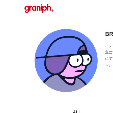
BR
イン
主に
にて
ン。
ALL