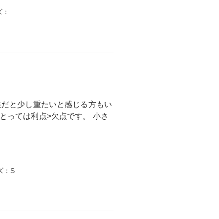
ズ：
：
性だと少し重たいと感じる方もい
とっては利点>欠点です。 小さ
ズ：S
。