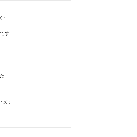
イズ：
たです
た
サイズ：