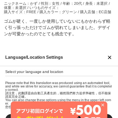
ニックネーム：かず / 性別：女性 / 年齢：20代 / 身長：未選択 /
体重：未選択 / いつものサイズ：
購入サイズ：FREE / 購入カラー：グリーン / 購入店舗：EC店舗
ゴムが硬く、一度しか使用していないにもかかわらず軽
く引っ張っただけでゴムが切れてしまいました。デザイ
ンが可愛かったのでとても残念です。
Language/Location Settings
戻る
Select your language and location
Please note that this translation was produced using an automated tool,
and while we strive for accuracy, we cannot guarantee that it is completel
y correct.
請注意，此翻譯是由自動工具產生的，雖然我們努力追求準確性，但不能保
證其完全正確。
You can also change these options using the menu in the upper left corn
×
er.
您也可以使用左上角的選單來更改這些選項。