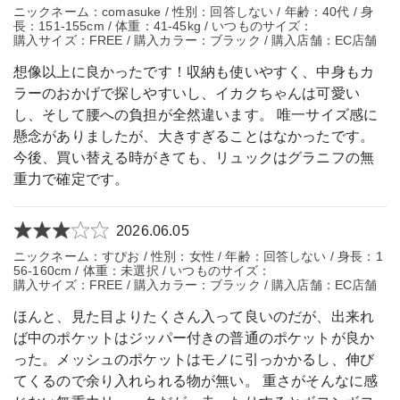
ニックネーム：comasuke / 性別：回答しない / 年齢：40代 / 身
長：151-155cm / 体重：41-45kg / いつものサイズ：
購入サイズ：FREE / 購入カラー：ブラック / 購入店舗：EC店舗
想像以上に良かったです！収納も使いやすく、中身もカ
ラーのおかげで探しやすいし、イカクちゃんは可愛い
し、そして腰への負担が全然違います。 唯一サイズ感に
懸念がありましたが、大きすぎることはなかったです。
今後、買い替える時がきても、リュックはグラニフの無
重力で確定です。
2026.06.05
ニックネーム：すぴお / 性別：女性 / 年齢：回答しない / 身長：1
56-160cm / 体重：未選択 / いつものサイズ：
購入サイズ：FREE / 購入カラー：ブラック / 購入店舗：EC店舗
ほんと、見た目よりたくさん入って良いのだが、出来れ
ば中のポケットはジッパー付きの普通のポケットが良か
った。メッシュのポケットはモノに引っかかるし、伸び
てくるので余り入れられる物が無い。 重さがそんなに感