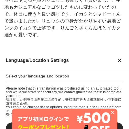
旅行に使える無重力リュックも欲しくて買いました。生
地もカジュアルなゴツゴツしたものに変わっていたの
で、休日に使うと良い感じです。イカクとシャドーくん
で迷いましたが、リュックの中身が分かりやすい裏地ピ
ンクのイカクで正解です。りんごとさくらんぼとイカク
達が可愛いです。
Language/Location Settings
戻る
Select your language and location
Please note that this translation was produced using an automated tool,
and while we strive for accuracy, we cannot guarantee that it is completel
y correct.
請注意，此翻譯是由自動工具產生的，雖然我們努力追求準確性，但不能保
證其完全正確。
You can also change these options using the menu in the upper left corn
×
er.
您也可以使用左上角的選單來更改這些選項。
SAVE