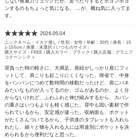
じない無重力リュックだが、走ったりするとボヨンボヨ
ンするのもちょっと気になる。 …が、概ね気に入ってま
す。
2026.05.04
ニックネーム：イカク推し / 性別：女性 / 年齢：30代 / 身長：15
1-155cm / 体重：未選択 / いつものサイズ：
購入サイズ：FREE / 購入カラー：ブラック / 購入店舗：グラニフ
コクーンシティ
背負った時の軽さに、大満足。肩紐がしっかり肩にフィ
ットして、肩こりも起こりにくくなった。帰省で、中身
をパンパンにつめて数時間の移動だったけど、肩にバネ
みたいなものが入ってるのか、ゴムがあるのか、よく分
からないけれど、ふわふわと伸び縮みするから、カバン
の重さはいつもよりも軽く感じた。背中も固い素材で作
られているから、安定感が違った。収納面も、ポケット
がたくさんついてるから、子供達のタブレットも入れら
れたし、細々と物を入れる人には用途別にポケットを決
められるから便利だなと思った。