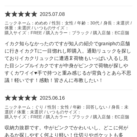
2025.07.08
ニックネーム：めめめ / 性別：女性 / 年齢：30代 / 身長：未選択 /
体重：未選択 / いつものサイズ：
購入サイズ：FREE / 購入カラー：ブラック / 購入店舗：EC店舗
イカク知らなかったのですが知人の紹介でgraniphの店舗
に行きイカクTに一目惚れし即購入。通勤リュックを探し
ておりイカクリュックに遭遇🦑荷物もいっぱい入るし見
た目シンプルイカクですが中身がピンクで荷物が探しや
すくカワイイ♥️手で持つと重み感じるが背負うとあら不思
議！軽いです！感動！皆さんに布教したい！
2025.06.16
ニックネーム：ぐり / 性別：女性 / 年齢：回答しない / 身長：未
選択 / 体重：未選択 / いつものサイズ：
購入サイズ：FREE / 購入カラー：ブラック / 購入店舗：EC店舗
収納力抜群です。中がピンクでかわいいし、どこに何が
あるか探しやすく何より軽い！仕切りやポケットも多