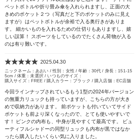
ペットボトルや折り畳み傘を入れられますし、正面の大
きめのポケット２つ（写真だと下のポケットのみに見え
ますが）はペットボトルが余裕で入る奥行きがありま
す。 細かいものを入れるための仕切りもありますし、嬉
しい誤算！ スポーツをしているのでたくさん荷物が入る
のは有り難いです。
2025.04.30
ニックネーム：あおい / 性別：女性 / 年齢：30代 / 身長：151-15
5cm / 体重：未選択 / いつものサイズ：
購入サイズ：FREE / 購入カラー：ブラック / 購入店舗：EC店舗
今回ラインナップされているもう1型の2024年バージョン
の無重力リュックも持っていますが、こちらの方が大き
めで収納力があります。 前ポケットも付いていてサイド
ポケットも前より深くなったので、とても使いやすいで
す！ ピンクの内布も、中身が見やすくて最高です。 ビュ
ーティフルシャドーの同型リュックも内布が黒ではなか
ったら購入したいくらい気に入りました。