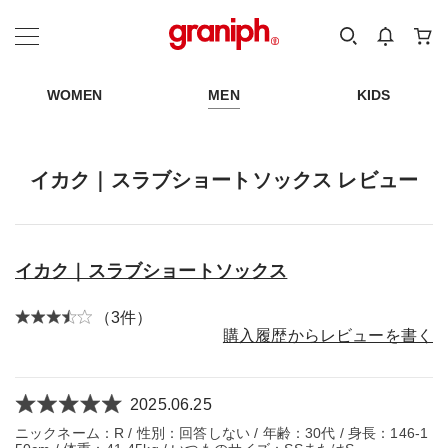
カテゴリーから探す
カテゴリ
サイズ
EN
MEN
KIDS
WOMEN
MEN
KIDS
イカク｜スラブショートソックス レビュー
イカク｜スラブショートソックス
（3件）
購入履歴からレビューを書く
2025.06.25
ニックネーム：R / 性別：回答しない / 年齢：30代 / 身長：146-1