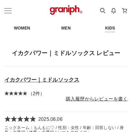
カテゴリーから探す
カテゴリ
サイズ
EN
MEN
KIDS
WOMEN
MEN
KIDS
イカクパワー｜ミドルソックス レビュー
イカクパワー｜ミドルソックス
（2件）
購入履歴からレビューを書く
2025.06.06
ニックネーム：もんもに♡ / 性別：女性 / 年齢：回答しない / 身