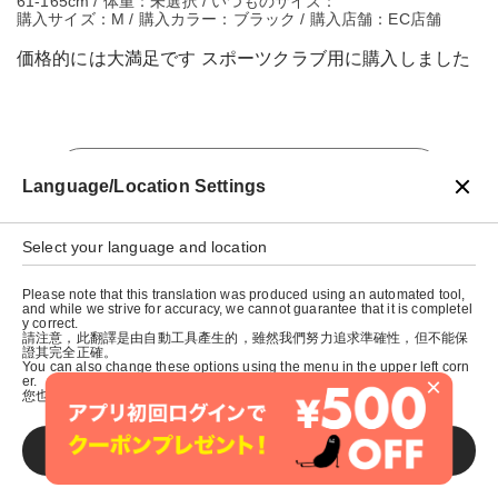
61-165cm / 体重：未選択 / いつものサイズ：
購入サイズ：M / 購入カラー：ブラック / 購入店舗：EC店舗
価格的には大満足です スポーツクラブ用に購入しました
戻る
Language/Location Settings
Select your language and location
Please note that this translation was produced using an automated tool,
and while we strive for accuracy, we cannot guarantee that it is completel
y correct.
請注意，此翻譯是由自動工具產生的，雖然我們努力追求準確性，但不能保
證其完全正確。
You can also change these options using the menu in the upper left corn
×
er.
您也可以使用左上角的選單來更改這些選項。
SAVE
© graniph inc.