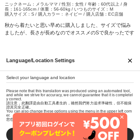
ニックネーム：メラルママ / 性別：女性 / 年齢：60代以上 / 身
長：161-165cm / 体重：56-60kg / いつものサイズ：M
購入サイズ：S / 購入カラー：ネイビー / 購入店舗：EC店舗
秋から着たいと思い早めに購入しました、サイズで悩み
ましたが、長さが長めなのでオススメのSで良かったです
Language/Location Settings
戻る
Select your language and location
Please note that this translation was produced using an automated tool,
and while we strive for accuracy, we cannot guarantee that it is completel
y correct.
請注意，此翻譯是由自動工具產生的，雖然我們努力追求準確性，但不能保
證其完全正確。
You can also change these options using the menu in the upper left corn
×
er.
您也可以使用左上角的選單來更改這些選項。
SAVE
© graniph inc.