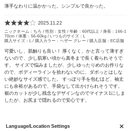
薄手なわりに温かかった。シンプルで良かった。
2025.11.22
ニックネーム：ちろ / 性別：女性 / 年齢：60代以上 / 身長：166-1
70cm / 体重：56-60kg / いつものサイズ：L
購入サイズ：L / 購入カラー：ヘザー グレー / 購入店舗：EC店舗
可愛いし、肌触りも良い！ 厚くなく、かと言って薄すぎ
ないので、少し肌寒い頃から真冬まで長く着られそうで
す。 サイズで悩みましたが、少しゆったりめのお作りな
ので、ボディーラインを拾わないのに、ダボっとはしな
い絶妙なサイズ感でした。 すっぽり手を包むほど、袖丈
にも余裕があるので、手袋なして出かけられそうです。
裾のカットが少し残念なデザインなのでマイナス1にしま
したが、お尻まで隠れるので安心です。
Language/Location Settings
戻る