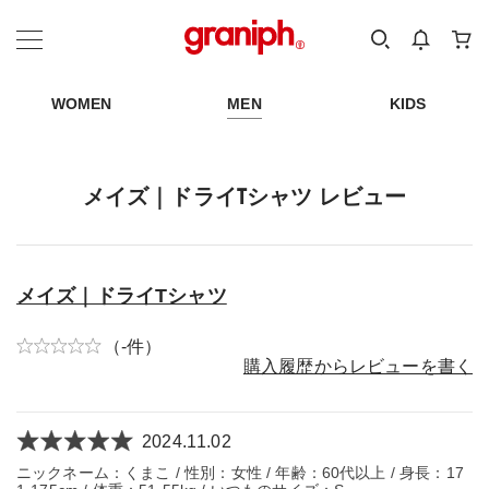
カテゴリーから探す
カテゴリ
サイズ
EN
MEN
KIDS
WOMEN
MEN
KIDS
メイズ｜ドライTシャツ レビュー
メイズ｜ドライTシャツ
（-件）
購入履歴からレビューを書く
2024.11.02
ニックネーム：くまこ / 性別：女性 / 年齢：60代以上 / 身長：17