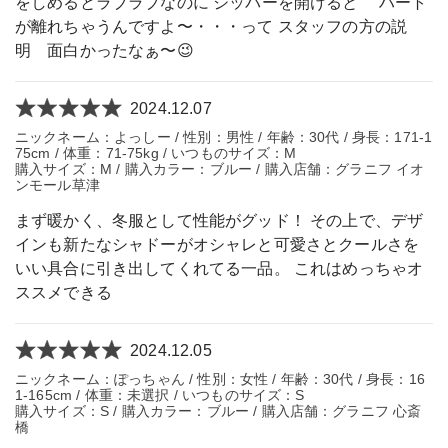
をしめるとラブラブなのに ジッパーを開けると ハート
が離れちゃうんですよ〜・・・って スタッフの方の説
明 面白かったなぁ〜😉
2024.12.07
ニックネーム：よっしー / 性別：男性 / 年齢：30代 / 身長：171-1
75cm / 体重：71-75kg / いつものサイズ：M
購入サイズ：M / 購入カラー：ブルー / 購入店舗：グラニフ イオ
ンモール草津
まず暖かく、冬服として性能がグッド！ その上で、デザ
インも新たなシャドーがオシャレと可愛さとクールさを
いい具合に引き出してくれてる一品。 これはめっちゃオ
ススメできる
2024.12.05
ニックネーム：ぽっちゃん / 性別：女性 / 年齢：30代 / 身長：16
1-165cm / 体重：未選択 / いつものサイズ：S
購入サイズ：S / 購入カラー：ブルー / 購入店舗：グラニフ 心斎
橋