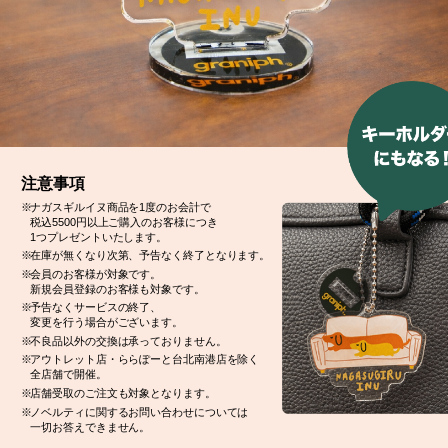
注意事項
ナガスギルイヌ商品を1度のお会計で
税込5500円以上ご購入のお客様につき
1つプレゼントいたします。
在庫が無くなり次第、予告なく終了となります。
会員のお客様が対象です。
新規会員登録のお客様も対象です。
予告なくサービスの終了、
変更を行う場合がございます。
不良品以外の交換は承っておりません。
アウトレット店・ららぽーと台北南港店を除く
全店舗で開催。
店舗受取のご注文も対象となります。
ノベルティに関するお問い合わせについては
一切お答えできません。