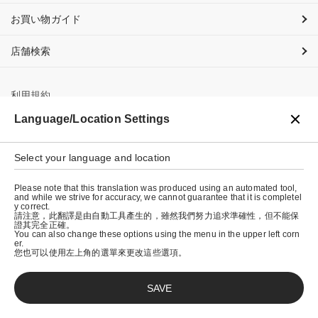
お買い物ガイド
店舗検索
利用規約
Language/Location Settings
プライバシーポリシー
特定商取引法に基づく表示
Select your language and location
会社概要
Please note that this translation was produced using an automated tool,
and while we strive for accuracy, we cannot guarantee that it is completel
y correct.
請注意，此翻譯是由自動工具產生的，雖然我們努力追求準確性，但不能保
證其完全正確。
You can also change these options using the menu in the upper left corn
er.
您也可以使用左上角的選單來更改這些選項。
SAVE
© graniph inc.