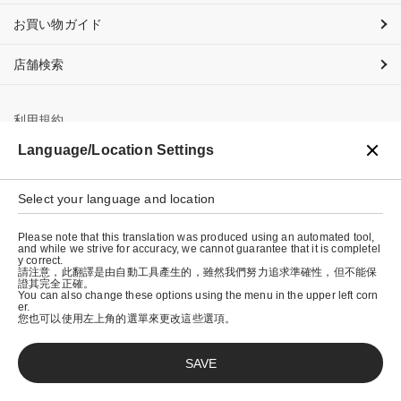
お買い物ガイド
店舗検索
利用規約
Language/Location Settings
プライバシーポリシー
特定商取引法に基づく表示
Select your language and location
会社概要
Please note that this translation was produced using an automated tool,
and while we strive for accuracy, we cannot guarantee that it is completel
y correct.
請注意，此翻譯是由自動工具產生的，雖然我們努力追求準確性，但不能保
證其完全正確。
You can also change these options using the menu in the upper left corn
er.
您也可以使用左上角的選單來更改這些選項。
SAVE
© graniph inc.