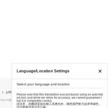
Language/Location Settings
Select your language and location
お問い合わせ
お買い物ガイド
店舗検索
Please note that this translation was produced using an automat
ed tool, and while we strive for accuracy, we cannot guarantee t
バシーポリシー
特定商取引法に基づく表示
会社概要
hat it is completely correct.
請注意，此翻譯是由自動工具產生的，雖然我們努力追求準確性，
但不能保證其完全正確。