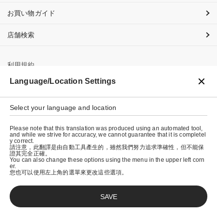
お買い物ガイド
店舗検索
利用規約
Language/Location Settings
プライバシーポリシー
特定商取引法に基づく表示
Select your language and location
会社概要
Please note that this translation was produced using an automated tool,
and while we strive for accuracy, we cannot guarantee that it is completel
y correct.
請注意，此翻譯是由自動工具產生的，雖然我們努力追求準確性，但不能保
證其完全正確。
You can also change these options using the menu in the upper left corn
er.
您也可以使用左上角的選單來更改這些選項。
SAVE
© graniph inc.