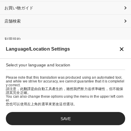
お買い物ガイド
店舗検索
利用規約
Language/Location Settings
プライバシーポリシー
特定商取引法に基づく表示
Select your language and location
会社概要
Please note that this translation was produced using an automated tool,
and while we strive for accuracy, we cannot guarantee that it is completel
y correct.
請注意，此翻譯是由自動工具產生的，雖然我們努力追求準確性，但不能保
證其完全正確。
You can also change these options using the menu in the upper left corn
er.
您也可以使用左上角的選單來更改這些選項。
SAVE
© graniph inc.