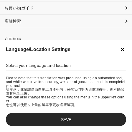
お買い物ガイド
店舗検索
利用規約
Language/Location Settings
プライバシーポリシー
特定商取引法に基づく表示
Select your language and location
会社概要
Please note that this translation was produced using an automated tool,
and while we strive for accuracy, we cannot guarantee that it is completel
y correct.
請注意，此翻譯是由自動工具產生的，雖然我們努力追求準確性，但不能保
證其完全正確。
You can also change these options using the menu in the upper left corn
er.
您也可以使用左上角的選單來更改這些選項。
SAVE
© graniph inc.