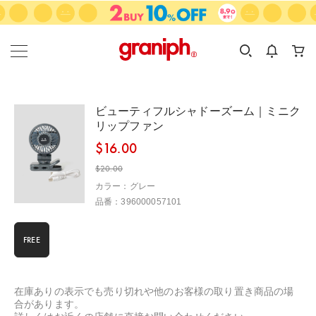
カテゴリーから探す
カテゴリ
サイズ
EN
MEN
KIDS
ビューティフルシャドーズーム｜ミニク
リップファン
$‌16.00
$‌20.00
カラー：グレー
品番：396000057101
FREE
在庫ありの表示でも売り切れや他のお客様の取り置き商品の場
合があります。