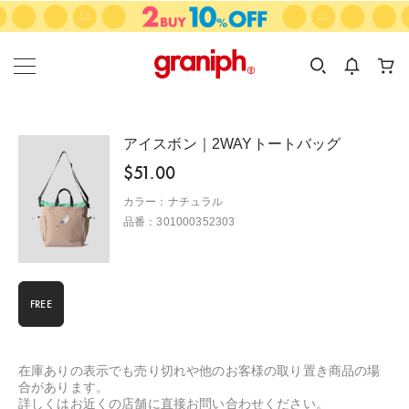
カテゴリーから探す
カテゴリ
サイズ
EN
MEN
KIDS
アイスボン｜2WAYトートバッグ
$‌51.00
カラー：ナチュラル
品番：301000352303
FREE
在庫ありの表示でも売り切れや他のお客様の取り置き商品の場
合があります。
詳しくはお近くの店舗に直接お問い合わせください。