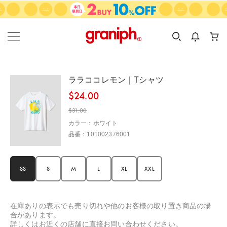
カテゴリーから探す
カテゴリ
サイズ
EN
MEN
KIDS
ララココレモン｜Tシャツ
$‌24.00
$‌31.00
カラー：ホワイト
品番：101002376001
SS
S
M
L
XL
XXL
在庫ありの表示でも売り切れや他のお客様の取り置き商品の場
合があります。
詳しくはお近くの店舗に直接お問い合わせください。