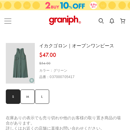
カテゴリーから探す
カテゴリ
サイズ
EN
MEN
KIDS
イカクゴロン｜オープンワンピース
$‌47.00
$‌54.00
カラー：グリーン
品番：037000705417
S
M
L
在庫ありの表示でも売り切れや他のお客様の取り置き商品の場
合があります。
詳しくはお近くの店舗に直接お問い合わせください。