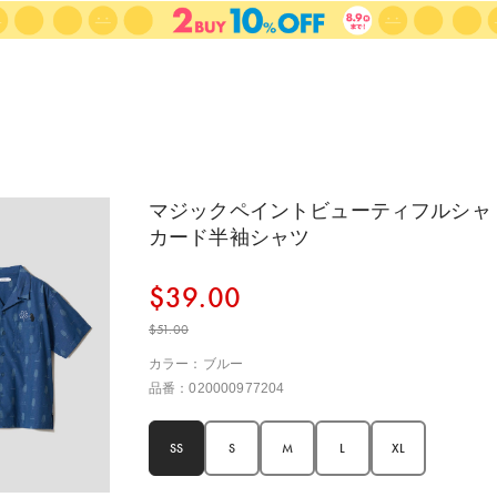
マジックペイントビューティフルシャ
カード半袖シャツ
$‌39.00
$‌51.00
カラー：ブルー
品番：020000977204
SS
S
M
L
XL