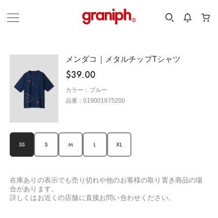
カテゴリーから探す
カテゴリ
サイズ
EN
MEN
KIDS
メンダコ｜メタルチップTシャツ
$‌39.00
カラー：ブルー
品番：019001975200
SS
S
M
L
XL
在庫ありの表示でも売り切れや他のお客様の取り置き商品の場
合があります。
詳しくはお近くの店舗に直接お問い合わせください。