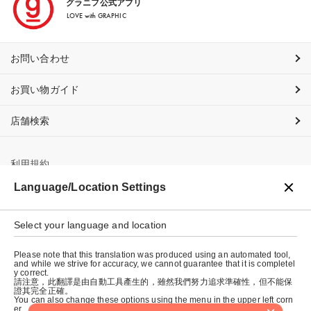
グラニフ公式アプリ
LOVE with GRAPHIC
お問い合わせ
お買い物ガイド
店舗検索
利用規約
Language/Location Settings
プライバシーポリシー
特定商取引法に基づく表示
Select your language and location
会社概要
Please note that this translation was produced using an automated tool,
and while we strive for accuracy, we cannot guarantee that it is completel
y correct.
請注意，此翻譯是由自動工具產生的，雖然我們努力追求準確性，但不能保
證其完全正確。
You can also change these options using the menu in the upper left corn
er.