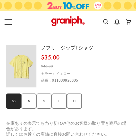
カテゴリーから探す
カテゴリ
サイズ
EN
MEN
KIDS
ノフリ｜ジップTシャツ
$‌35.00
$‌46.00
カラー：イエロー
品番：011000926605
SS
S
M
L
XL
在庫ありの表示でも売り切れや他のお客様の取り置き商品の場
合があります。
詳しくはお近くの店舗に直接お問い合わせください。