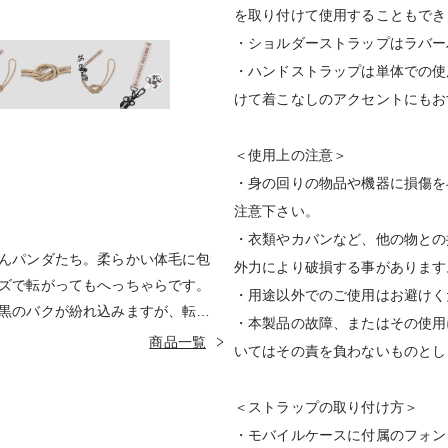
を取り付けて使用することもでき
・ショルダーストラップはラバー
・ハンドストラップは単体での使
けて着こなしのアクセントにもお
＜使用上の注意＞
・身の回りの物品や機器に損傷を
注意下さい。
・衣類やカバンなど、他の物との
んパンダたち。柔らかい体毛に包
外力により破損する事があります
ズで転がってもへっちゃらです。
・用途以外でのご使用はお避けく
黒のバクが紛れ込みますが、転が
・本製品の故障、またはその使用
び続けています。
商品一覧
いてはその責を負わないものとし
＜ストラップの取り付け方＞
・モバイルケースに付属のフォン