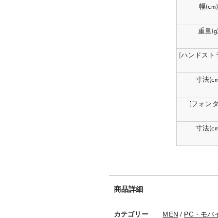
幅(cm)
重量(g
[ハンドスト
寸法(cm
[フォンタ
寸法(cm
商品詳細
カテゴリー
MEN
/
PC・モバ