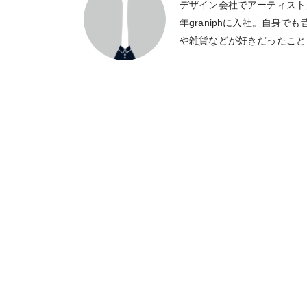
デザイン会社でアーティスト
年graniphに入社。自身
や雑貨などが好きだったこと
りになれるようなものづくり
きなものは鳥類とお茶とゲー