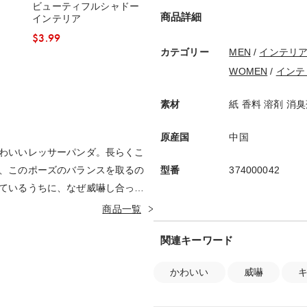
ビューティフルシャドー
商品詳細
インテリア
$‌3.99
カテゴリー
MEN
/
インテリ
WOMEN
/
インテ
素材
紙 香料 溶剤 消
原産国
中国
わいいレッサーパンダ。長らくこ
、このポーズのバランスを取るの
型番
374000042
ているうちに、なぜ威嚇し合って
ます。
商品一覧
関連キーワード
かわいい
威嚇