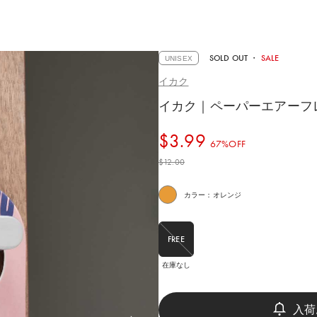
SOLD OUT
・
SALE
UNISEX
イカク
イカク｜ペーパーエアーフ
$‌3.99
67%OFF
$‌12.00
カラー：オレンジ
FREE
在庫なし