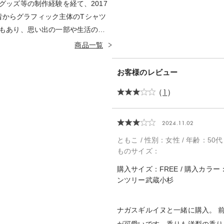
グッズ等の制作経験を経て、2017
でも昔からグラフィック主体のTシャツ
もあり、思い出の一部や生活の彩
を心がけて日々制作している。好
商品一覧
ム。
お客様のレビュー
（
1
）
2024.11.02
ともこ / 性別：女性 / 年齢：50代
ものサイズ：
購入サイズ：FREE / 購入カラー
ンツリー武蔵小杉
ナガスギルイヌと一緒に購入。 