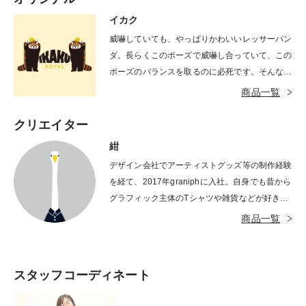
イカク
威嚇していても、やっぱりかわいいレッサーパン
ダ。長らくこのポーズで威嚇し合っていて、この
ポーズのバランスを取るのに必死です。そんなこ
とをしているうちに、なぜ威嚇し合っていたの
商品一覧
か、すっかり忘れています。
クリエイター
紺
デザイン会社でアーティストグッズ等の制作経験
を経て、2017年graniphに入社。自身でも昔から
グラフィック主体のTシャツや雑貨などが好きだ
ったこともあり、思い出の一部や生活の彩りにな
商品一覧
れるようなものづくりを心がけて日々制作してい
る。好きなものは鳥類とお茶とゲーム。
スタッフコーディネート