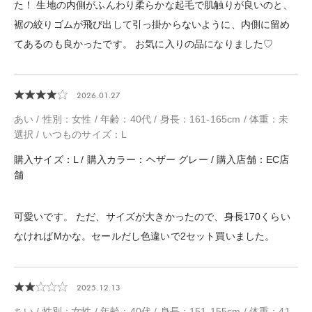
た！ 生地の内側がふんわり柔らかな起毛で肌触りが良いのと、
裾の絞りゴムが飛び出して引っ掛からないように、内側に留め
てあるのも良かったです。 お気に入りの品になりました♡
2026.01.27
あい / 性別：女性 / 年齢：40代 / 身長：161-165cm / 体重：未
選択 / いつものサイズ：L
購入サイズ：L / 購入カラー：ヘザー グレー / 購入店舗：EC店
舗
可愛いです。 ただ、サイズが大きかったので、身長170くらい
なければMかな。セールだし色違いで2セット買いました。
2025.12.13
ちい / 性別：女性 / 年齢：40代 / 身長：151-155cm / 体重：41-