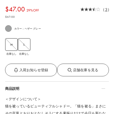
$‌47.00
（
3
）
29%OFF
$‌67.00
カラー：ヘザー グレー
M
L
在庫なし
在庫なし
入荷お知らせ登録
店舗在庫を見る
商品説明
＜デザインについて＞
猫を被っているビューティフルシャドー。「猫を被る」まさに
その言葉とおりおとなしそうにする素振りだけで今日も新たな