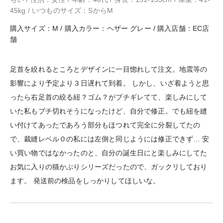
45kg / いつものサイズ：SからM
購入サイズ：M / 購入カラー：ヘザー グレー / 購入店舗：EC店
舗
足首を絞れるところとデザインに一目惚れして注文。地震等の
影響により予定より３日遅れて到着。 しかし、いざ着ようと思
ったら右足首の絞る紐？ゴム？がブチギレてて、楽しみにして
いた私もブチ切れそうになったけど、自分で修正。でも紐を縫
い付けてあったであろう部分もほつれて完全に分裂してたの
で、裁縫レベル０の私には左側と同じようには修正できず… 安
い買い物ではなかったのと、自分の誕生日にと楽しみにしてた
お気に入りの猫かぶりシリーズだったので、ガックリしており
ます。 発送前の検品をしっかりしてほしいな。